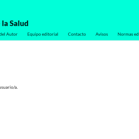
 la Salud
del Autor
Equipo editorial
Contacto
Avisos
Normas edi
usuario/a.