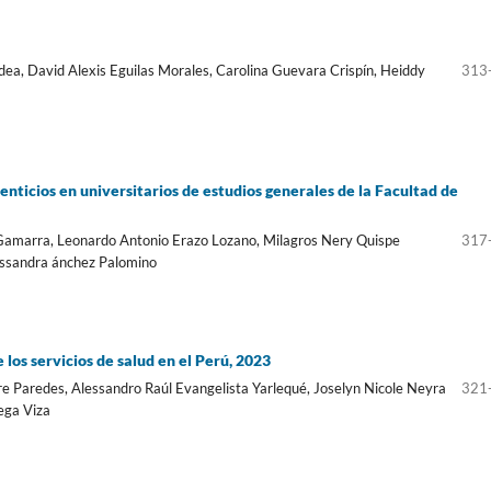
dea, David Alexis Eguilas Morales, Carolina Guevara Crispín, Heiddy
313
enticios en universitarios de estudios generales de la Facultad de
 Gamarra, Leonardo Antonio Erazo Lozano, Milagros Nery Quispe
317
essandra ánchez Palomino
 los servicios de salud en el Perú, 2023
re Paredes, Alessandro Raúl Evangelista Yarlequé, Joselyn Nicole Neyra
321
ega Viza