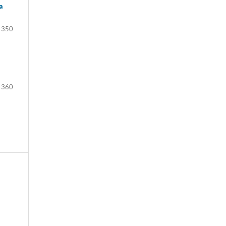
a
-350
-360