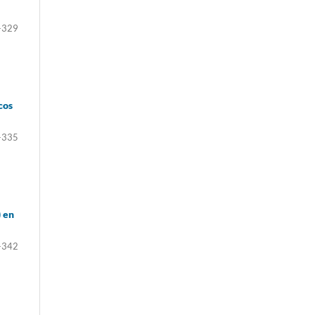
-329
cos
-335
) en
-342