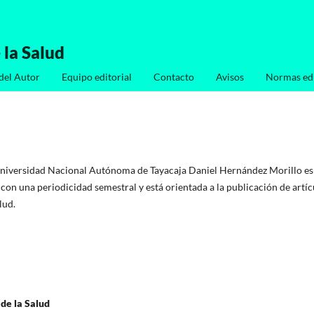
 la Salud
del Autor
Equipo editorial
Contacto
Avisos
Normas edi
Universidad Nacional Autónoma de Tayacaja Daniel Hernández Morillo es
a con una periodicidad semestral y está orientada a la publicación de artíc
lud.
 de la Salud